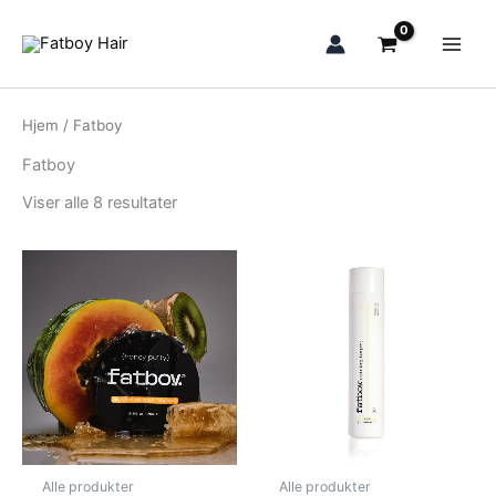
Sortert
Hopp
etter
nyeste
rett
til
innholdet
Hjem
/ Fatboy
Fatboy
Viser alle 8 resultater
Alle produkter
Alle produkter