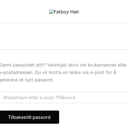
Glemt passordet ditt? Vennligst skriv inn brukernavnet eller
e-postadressen. Du vil motta en lenke via e-post for å
generere et nytt passord.
Tilbakestill passord