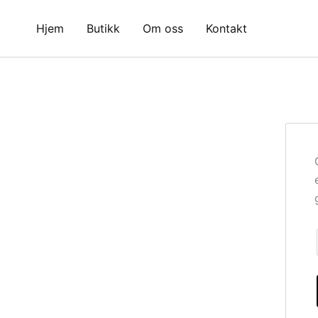
Hopp
rett
Hjem
Butikk
Om oss
Kontakt
til
innholdet